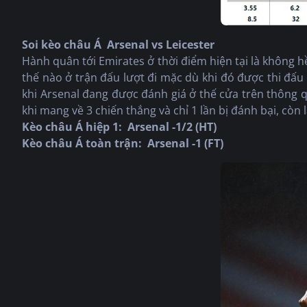
Soi kèo châu Á Arsenal vs Leicester
Hành quân tới Emirates ở thời điểm hiện tại là không
thế nào ở trận đấu lượt đi mặc dù khi đó được thi đấu
khi Arsenal đang được đánh giá ở thế cửa trên thông qu
khi mang về 3 chiến thắng và chỉ 1 lần bị đánh bại, còn
Kèo châu Á hiệp 1: Arsenal -1/2 (HT)
Kèo châu Á toàn trận: Arsenal -1 (FT)