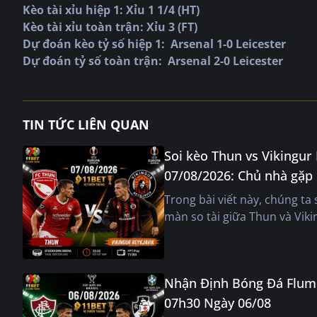
Kèo tài xỉu hiệp 1: Xỉu 1 1/4 (HT)
Kèo tài xỉu toàn trận: Xỉu 3 (FT)
Dự đoán kèo tỷ số hiệp 1: Arsenal 1-0 Leicester
Dự đoán tỷ số toàn trận: Arsenal 2-0 Leicester
TIN TỨC LIÊN QUAN
Soi kèo Thun vs Vikingur
07/08/2026: Chủ nhà gặp
thắng kèo
Trong bài viết này, chúng ta
màn so tài giữa Thun và Viki
lúc 01h00 ngày 07 tháng 08
vòng loại thứ ba UEFA Europ
Nhận Định Bóng Đá Flumi
07h30 Ngày 06/08