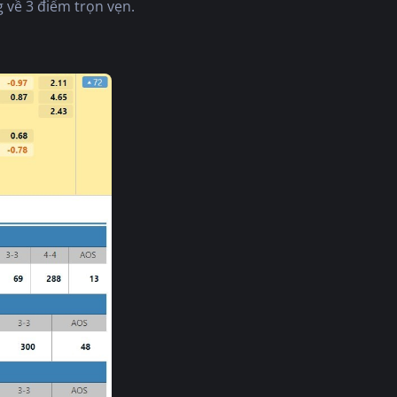
 về 3 điểm trọn vẹn.