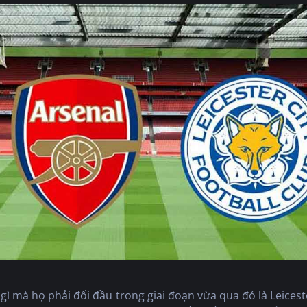
gì mà họ phải đối đầu trong giai đoạn vừa qua đó là Leicest