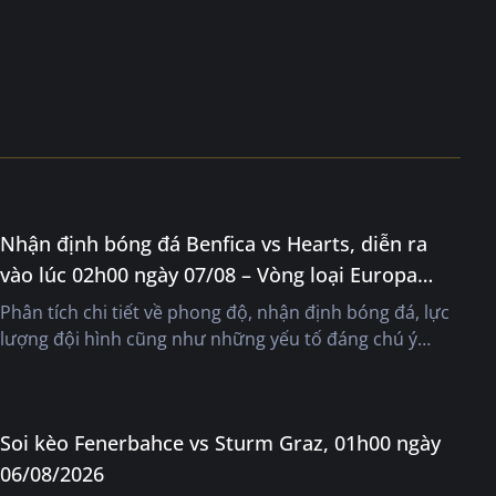
Nhận định bóng đá Benfica vs Hearts, diễn ra
vào lúc 02h00 ngày 07/08 – Vòng loại Europa
League
Phân tích chi tiết về phong độ, nhận định bóng đá, lực
lượng đội hình cũng như những yếu tố đáng chú ý
trước màn so tài giữa Benfica và Hearts.
Soi kèo Fenerbahce vs Sturm Graz, 01h00 ngày
06/08/2026