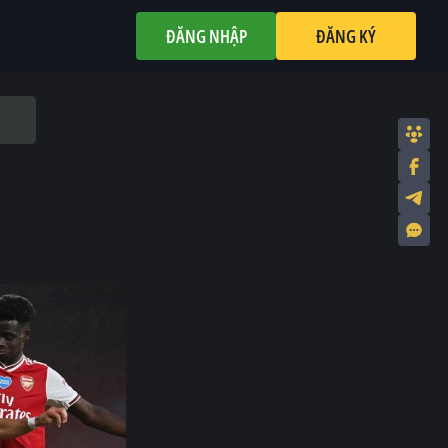
ĐĂNG NHẬP
ĐĂNG KÝ