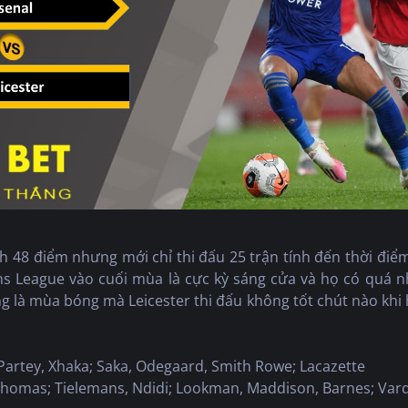
nh 48 điểm nhưng mới chỉ thi đấu 25 trận tính đến thời điểm
League vào cuối mùa là cực kỳ sáng cửa và họ có quá nhi
ng là mùa bóng mà Leicester thi đấu không tốt chút nào khi h
 Partey, Xhaka; Saka, Odegaard, Smith Rowe; Lacazette
Thomas; Tielemans, Ndidi; Lookman, Maddison, Barnes; Var