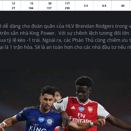
 hề dễ dàng cho đoàn quân của HLV Brendan Rodgers trong vi
 trên sân nhà King Power. Với sự chênh lệch tương đối lớn v
a tỷ lệ kèo -1 trái. Ngoài ra, các Pháo Thủ cũng chiếm ưu 
 lại là 1 trận hòa. Sẽ là an toàn hơn cho các nhà đầu tư nếu