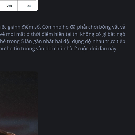
ệc giành điểm số. Còn nhớ họ đã phải chơi bóng vất vả
ề mọi mặt ở thời điểm hiện tại thì không có gì bất ngờ
thế trong 5 lần gần nhất hai đội đụng độ nhau trực tiếp
 như họ tin tưởng vào đội chủ nhà ở cuộc đối đầu này.