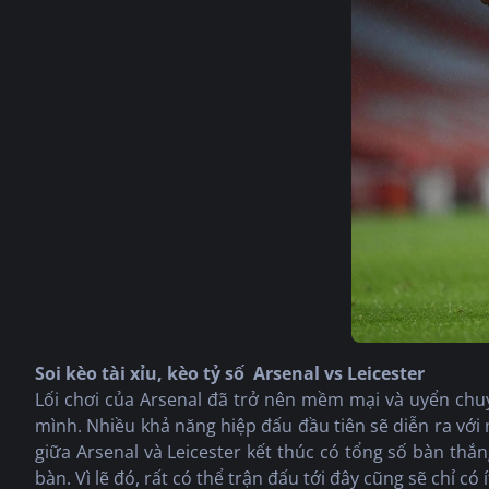
Soi kèo tài xỉu, kèo tỷ số Arsenal vs Leicester
Lối chơi của Arsenal đã trở nên mềm mại và uyển chu
mình. Nhiều khả năng hiệp đấu đầu tiên sẽ diễn ra với 
giữa Arsenal và Leicester kết thúc có tổng số bàn thắn
bàn. Vì lẽ đó, rất có thể trận đấu tới đây cũng sẽ chỉ có