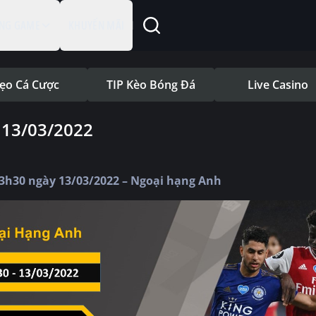
NG GAME
KHUYẾN MÃI
ẹo Cá Cược
TIP Kèo Bóng Đá
Live Casino
, 13/03/2022
 23h30 ngày 13/03/2022 – Ngoại hạng Anh