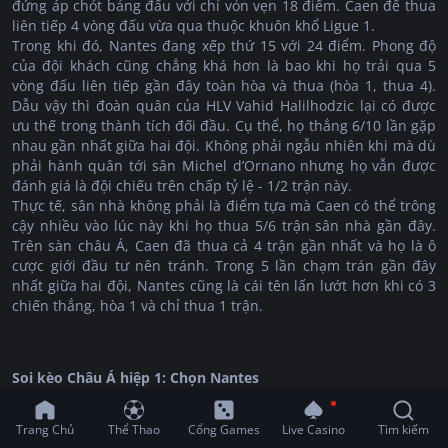
đứng áp chót bảng đấu với chỉ vỏn vẹn 18 điểm. Caen để thua
liên tiếp 4 vòng đấu vừa qua thuộc khuôn khổ Ligue 1.
Trong khi đó, Nantes đang xếp thứ 15 với 24 điểm. Phong độ
của đội khách cũng chẳng khá hơn là bao khi họ trải qua 5
vòng đấu liên tiếp gần đây toàn hòa và thua (hòa 1, thua 4).
Dẫu vậy thì đoàn quân của HLV Vahid Halilhodzic lại có được
ưu thế trong thành tích đối đầu. Cụ thể, họ thắng 6/10 lần gặp
nhau gần nhất giữa hai đội. Không phải ngẫu nhiên khi mà dù
phải hành quân tới sân Michel d’Ornano nhưng họ vẫn được
đánh giá là đội chiếu trên chấp tỷ lệ - 1/2 trận này.
Thực tế, sân nhà không phải là điểm tựa mà Caen có thể trông
cậy nhiều vào lúc này khi họ thua 5/6 trận sân nhà gần đây.
Trên sàn châu Á, Caen đã thua cả 4 trận gần nhất và họ là ô
cược giới đầu tư nên tránh. Trong 5 lần chạm trán gần đây
nhất giữa hai đội, Nantes cũng là cái tên lấn lướt hơn khi có 3
chiến thắng, hòa 1 và chỉ thua 1 trận.
Soi kèo Châu Á hiệp 1: Chọn Nantes
Soi kèo Châu Á full time: Chọn Nantes
Trang Chủ
Thể Thao
Cổng Games
Live Casino
Tìm kiếm
Soi kèo Tài Xỉu hiệp 1: Tài