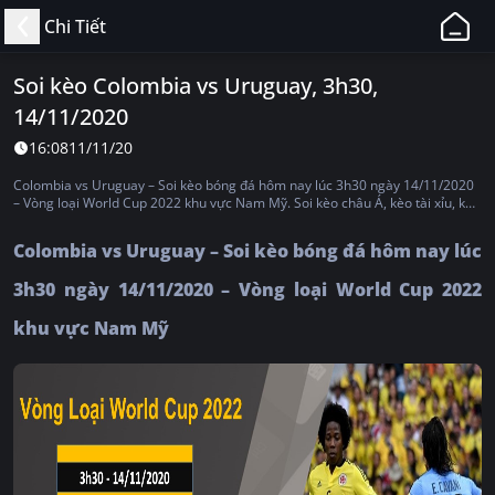
11BET
Chi Tiết
-
Web
Soi kèo Colombia vs Uruguay, 3h30,
Cá
14/11/2020
Độ
Bóng
16:08
11/11/20
Đá,
Colombia vs Uruguay – Soi kèo bóng đá hôm nay lúc 3h30 ngày 14/11/2020
Thể
– Vòng loại World Cup 2022 khu vực Nam Mỹ. Soi kèo châu Á, kèo tài xỉu, kèo
châu Âu, kèo tỷ số
Thao
Colombia vs Uruguay – Soi kèo bóng đá hôm nay lúc
Uy
Tín,
3h30 ngày 14/11/2020 – Vòng loại World Cup 2022
Hợp
khu vực Nam Mỹ
Pháp
Tại
Việt
Nam