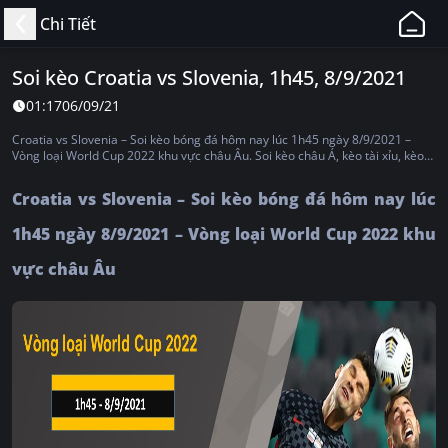
11BET
Chi Tiết
-
Web
Soi kèo Croatia vs Slovenia, 1h45, 8/9/2021
Cá
01:17
06/09/21
Độ
Bóng
Croatia vs Slovenia – Soi kèo bóng đá hôm nay lúc 1h45 ngày 8/9/2021 –
Đá,
Vòng loại World Cup 2022 khu vực châu Âu. Soi kèo châu Á, kèo tài xỉu, kèo
châu Âu, kèo tỷ số
Thể
Croatia vs Slovenia – Soi kèo bóng đá hôm nay lúc
Thao
Uy
1h45 ngày 8/9/2021 – Vòng loại World Cup 2022 khu
Tín,
vực châu Âu
Hợp
Pháp
Tại
Việt
Nam