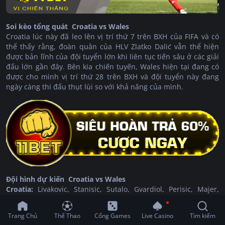
Soi kèo tổng quát Croatia vs Wales
Croatia lúc này đã leo lên vị trí thứ 7 trên BXH của FIFA và có
thể thấy rằng, đoàn quân của HLV Zlatko Dalić vẫn thể hiện
được bản lĩnh của đội tuyển lớn khi liên tục tiến sâu ở các giải
đấu lớn gần đây. Bên kia chiến tuyến, Wales hiện tại đang có
được cho mình vị trí thứ 28 trên BXH và đội tuyển này đang
ngày càng thi đấu thụt lùi so với khả năng của mình.
Đội hình dự kiến Croatia vs Wales
Croatia:
Livakovic, Stanisic, Sutalo, Gvardiol, Perisic, Majer,
Modric, Kovacic, Orsic, Kramaric, Livaja
Xứ Wales
: Ward, Williams, Mepham, Rodon, Davies, Allen,
Trang Chủ
Thể Thao
Cổng Games
Live Casino
Tìm kiếm
Ampadu, Bale, Ramsey, James, Moore