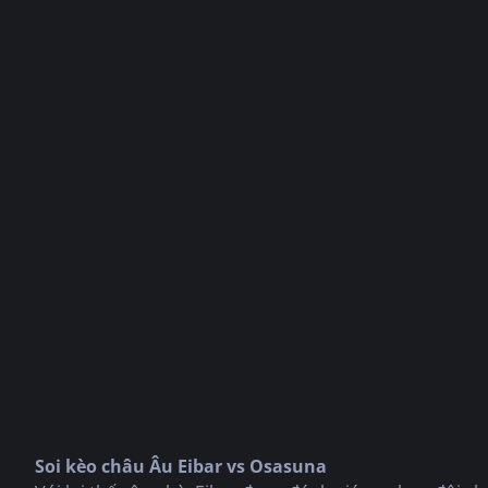
Soi kèo châu Âu Eibar vs Osasuna