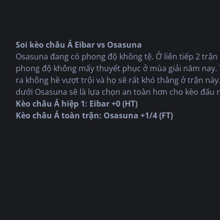
Soi kèo châu Á Eibar vs Osasuna
Osasuna đang có phong độ không tệ. Ở liên tiếp 2 trận 
phong độ không mấy thuyết phục ở mùa giải năm nay. Tr
ra không hề vượt trội và họ sẽ rất khó thắng ở trận nà
dưới Osasuna sẽ là lựa chọn an toàn hơn cho kèo đấu 
Kèo châu Á hiệp 1: Eibar +0 (HT)
Kèo châu Á toàn trận: Osasuna +1/4 (FT)