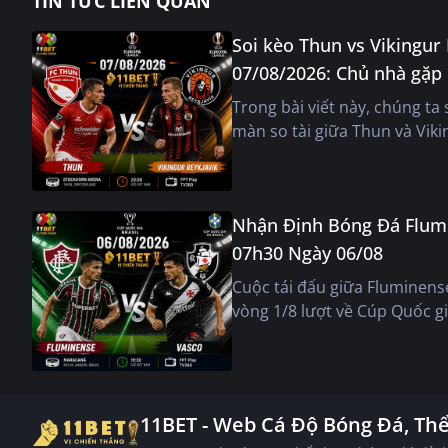
TIN TỨC LIÊN QUAN
Soi kèo Thun vs Vikingur
07/08/2026: Chủ nhà gặp
thắng kèo
Trong bài viết này, chúng ta
màn so tài giữa Thun và Viki
lúc 01h00 ngày 07 tháng 08
vòng loại thứ ba UEFA Europ
Nhận Định Bóng Đá Flumi
07h30 Ngày 06/08
Cuộc tái đấu giữa Fluminens
vòng 1/8 lượt về Cúp Quốc gia
diễn ra vào lúc 07h30 ngày 0
sân Maracanã, Rio de Janeiro
11BET - Web Cá Độ Bóng Đá, Thể