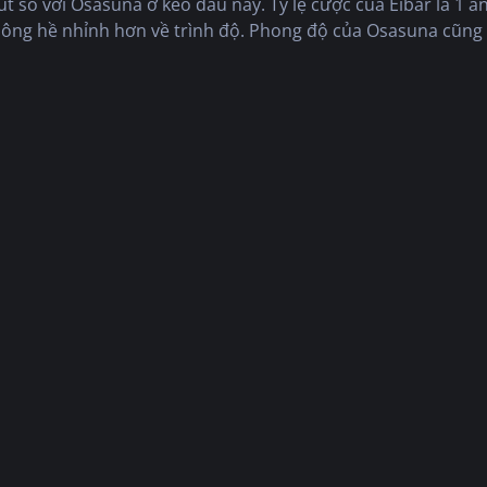
t so với Osasuna ở kèo đấu này. Tỷ lệ cược của Eibar là 1 ăn
 không hề nhỉnh hơn về trình độ. Phong độ của Osasuna cũng