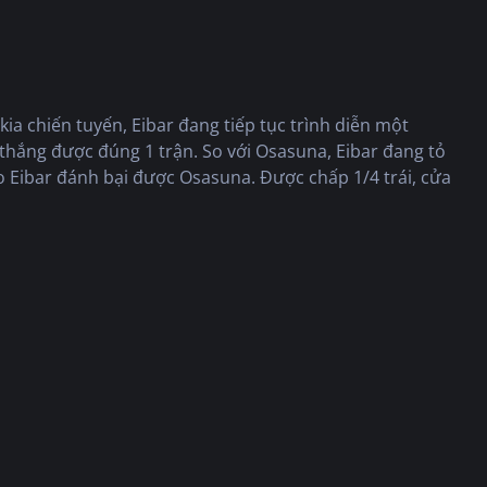
a chiến tuyến, Eibar đang tiếp tục trình diễn một
 thắng được đúng 1 trận. So với Osasuna, Eibar đang tỏ
ào Eibar đánh bại được Osasuna. Được chấp 1/4 trái, cửa