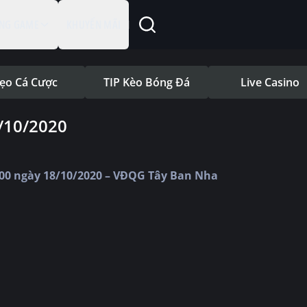
NG GAME
KHUYẾN MÃI
ẹo Cá Cược
TIP Kèo Bóng Đá
Live Casino
8/10/2020
h00 ngày 18/10/2020 – VĐQG Tây Ban Nha