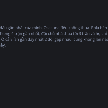
đấu gần nhất của mình, Osasuna đều không thua. Phía bên ki
ong 4 trận gần nhất, đội chủ nhà thua tới 3 trận và họ chỉ
y. Ở cả 8 lần gần đây nhất 2 đội gặp nhau, cũng không lần n
này.