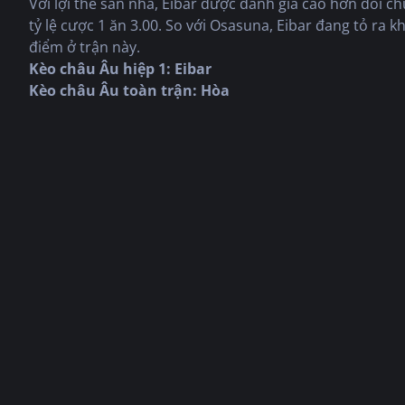
Với lợi thế sân nhà, Eibar được đánh giá cao hơn đôi chú
tỷ lệ cược 1 ăn 3.00. So với Osasuna, Eibar đang tỏ ra
điểm ở trận này.
Kèo châu Âu hiệp 1: Eibar
Kèo châu Âu toàn trận: Hòa