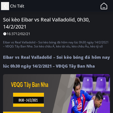
11BET
Chi Tiết
-
Web
Soi kèo Eibar vs Real Valladolid, 0h30,
Cá
14/2/2021
Độ
Bóng
16:37
12/02/21
Đá,
Eibar vs Real Valladolid – Soi kèo bóng đá hôm nay lúc 0h30 ngày 14/2/2021
Thể
– VĐQG Tây Ban Nha. Soi kèo châu Á, kèo tài xỉu, kèo châu Âu, kèo tỷ số
Thao
Eibar vs Real Valladolid – Soi kèo bóng đá hôm nay
Uy
Tín,
lúc 0h30 ngày 14/2/2021 – VĐQG Tây Ban Nha
Hợp
Pháp
Tại
Việt
Nam