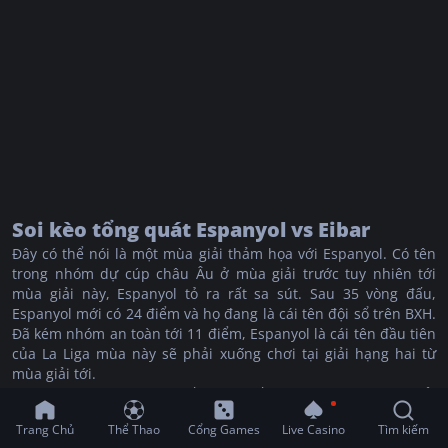
Soi kèo tổng quát Espanyol vs Eibar
Đây có thể nói là một mùa giải thảm họa với Espanyol. Có tên
trong nhóm dự cúp châu Âu ở mùa giải trước tuy nhiên tới
mùa giải này, Espanyol tỏ ra rất sa sút. Sau 35 vòng đấu,
Espanyol mới có 24 điểm và họ đang là cái tên đội sổ trên BXH.
Đã kém nhóm an toàn tới 11 điểm, Espanyol là cái tên đầu tiên
của La Liga mùa này sẽ phải xuống chơi tại giải hạng hai từ
mùa giải tới.
Eibar mùa này cũng thi đấu không ấn tượng và họ đang phải
vất vả chiến đấu để trụ hạng. Qua 35 vòng đấu, Eibar mới có
Trang Chủ
Thể Thao
Cổng Games
Live Casino
Tìm kiếm
36 điểm và họ đang chỉ đứng thứ 15 trên BXH với 4 điểm nhiều