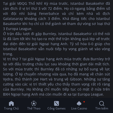
Tại giải VĐQG Thổ Nhĩ Kỳ mùa trước, Istanbul Basaksehir đã
cán đích ở vị trí thứ 3 với 72 điểm. Họ có ngang bằng điểm số
với đội nhì bảng Fenerbahce và chỉ kém nhà vô địch
Galatasaray khoảng cách 3 điểm. Khá đáng tiếc cho Istanbul
Basaksehir khi họ chỉ có thể giành vé tham dự vòng sơ loại thứ
3 Europa League.
Ở trận đấu lượt đi gặp Burnley, Istanbul Basaksehir có thể nói
là đã làm tốt khi họ tạo ra một thế trận không quá lép vế trước
đại diện đến từ giải Ngoại hạng Anh. Tỷ số hòa 0-0 giúp cho
Istanbul Basaksehir vẫn nuôi tiếp hy vọng giành vé vào vòng
trong.
Vị trí thứ 7 tại giải Ngoại hạng Anh mùa trước đưa Burnley trở
lại với đấu trường châu lục sau khoảng thời gian dài mất tích.
So với mùa trước thì Burnley đã có những sự bổ sung về lực
lượng. Ở kỳ chuyển nhượng vừa qua, họ đã mang về chân sút
Vydra, thủ thành Joe Hart và trung vệ Gibson. Những sự tăng
cường vào các vị trí thiết yếu cho thấy tham vọng rất rõ ràng
của Burnley. Họ không chỉ muốn tiếp tục có mặt ở nửa trên
BXH Ngoại hạng Anh mà còn muốn đi xa tại Europa League.
Giai đoạn chuẩn bị của Burnley trước thềm mùa giải là không
mấy ấn tượng. Song không vì thế mà vội vàng đánh giá thấp
Trang Chủ
Thể Thao
Cổng Games
Live Casino
Tìm kiếm
khả năng của đội chủ sân Turf Moor. Đón tiếp Istanbul