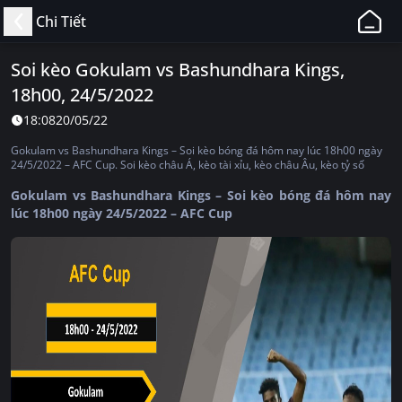
11BET
Chi Tiết
-
Web
Soi kèo Gokulam vs Bashundhara Kings,
Cá
18h00, 24/5/2022
Độ
Bóng
18:08
20/05/22
Đá,
Gokulam vs Bashundhara Kings – Soi kèo bóng đá hôm nay lúc 18h00 ngày
Thể
24/5/2022 – AFC Cup. Soi kèo châu Á, kèo tài xỉu, kèo châu Âu, kèo tỷ số
Thao
Gokulam vs Bashundhara Kings – Soi kèo bóng đá hôm nay
Uy
lúc 18h00 ngày 24/5/2022 – AFC Cup
Tín,
Hợp
Pháp
Tại
Việt
Nam