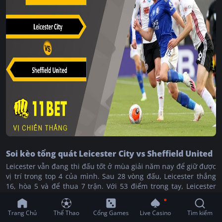
Soi kèo tổng quát Leicester City vs Sheffield United
Leicester vẫn đang thi đấu tốt ở mùa giải năm nay để giữ được
vị trí trong top 4 của mình. Sau 28 vòng đấu, Leicester thắng
16, hòa 5 và để thua 7 trận. Với 53 điểm trong tay, Leicester
đang đứng thứ 3 trên BXH. Tuy vậy lúc này Leicester cũng chỉ
hơn đội đứng thứ 5 West Ham 5 điểm trong khi còn đá nhiều
Trang Chủ
Thể Thao
Cổng Games
Live Casino
Tìm kiếm
hơn đối thủ 1 trận và để có thể giữ được vị trí của mình,