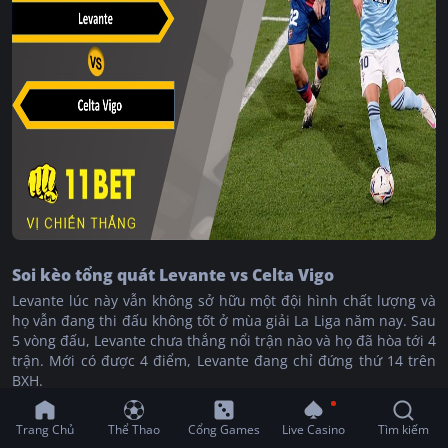
Soi kèo tổng quát Levante vs Celta Vigo
Levante lúc này vẫn không sở hữu một đội hình chất lượng và
họ vẫn đang thi đấu không tốt ở mùa giải La Liga năm nay. Sau
5 vòng đấu, Levante chưa thắng nổi trận nào và họ đã hòa tới 4
trận. Mới có được 4 điểm, Levante đang chỉ đứng thứ 14 trên
BXH.
Celta Vigo là một trong những cái tên đang gây thất vọng nhất
ở mùa giải La Liga năm nay. Sau 5 vòng đấu, Celta Vigo hòa 1
Trang Chủ
Thể Thao
Cổng Games
Live Casino
Tìm kiếm
và để thua tới 4 trận. Mới có được 1 điểm, Celta Vigo đang chỉ