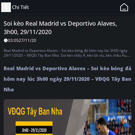
11BET
Chi Tiết
-
Web
Soi kèo Real Madrid vs Deportivo Alaves,
Cá
3h00, 29/11/2020
Độ
Bóng
03:05
27/11/20
Đá,
Real Madrid vs Deportivo Alaves – Soi kèo bóng đá hôm nay lúc 3h00 ngày
Thể
29/11/2020 – VĐQG Tây Ban Nha. Soi kèo châu Á, kèo tài xỉu, kèo châu Âu,
kèo tỷ số
Thao
Real Madrid vs Deportivo Alaves – Soi kèo bóng đá
Uy
Tín,
hôm nay lúc 3h00 ngày 29/11/2020 – VĐQG Tây Ban
Hợp
Nha
Pháp
Tại
Việt
Nam