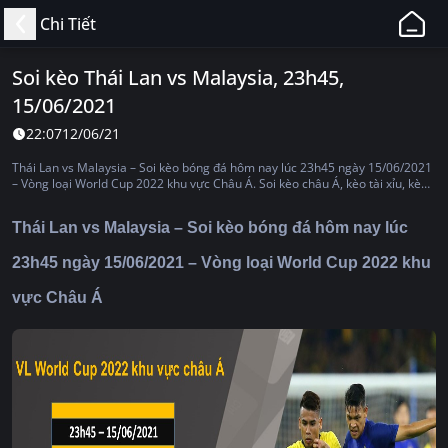
11BET
Chi Tiết
-
Web
Soi kèo Thái Lan vs Malaysia, 23h45,
Cá
15/06/2021
Độ
Bóng
22:07
12/06/21
Đá,
Thái Lan vs Malaysia – Soi kèo bóng đá hôm nay lúc 23h45 ngày 15/06/2021
Thể
– Vòng loại World Cup 2022 khu vực Châu Á. Soi kèo châu Á, kèo tài xỉu, kèo
châu Âu, kèo tỷ số
Thao
Uy
Thái Lan vs Malaysia – Soi kèo bóng đá hôm nay lúc
Tín,
23h45 ngày 15/06/2021 – Vòng loại World Cup 2022 khu
Hợp
Pháp
vực Châu Á
Tại
Việt
Nam