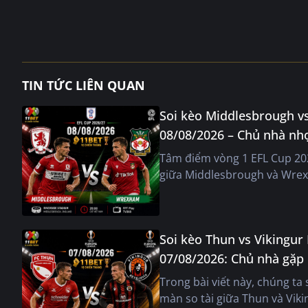
TIN TỨC LIÊN QUAN
Soi kèo Middlesbrough v
08/08/2026 – Chủ nhà nhọ
Tâm điểm vòng 1 EFL Cup 202
giữa Middlesbrough và Wrexh
02h00 ngày 08/08/2026 trên 
Soi kèo Thun vs Vikingur
07/08/2026: Chủ nhà gặp
thắng kèo
Trong bài viết này, chúng ta
màn so tài giữa Thun và Viki