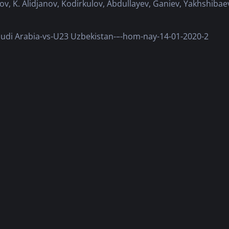
lov, K. Alidjanov, Kodirkulov, Abdullayev, Ganiev, Yakhshiba