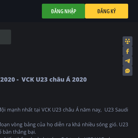
ĐĂNG NHẬP
ĐĂNG KÝ
/2020 - VCK U23 châu Á 2020
 đội mạnh nhất tại VCK U23 châu Á năm nay, U23 Saudi
i đoạn vòng bảng của họ diễn ra khá nhiều sóng gió. U23
ố bàn thắng bại.