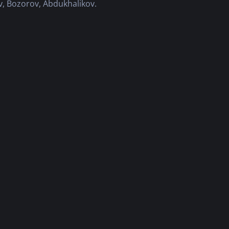
ev, Bozorov, Abdukhalikov.