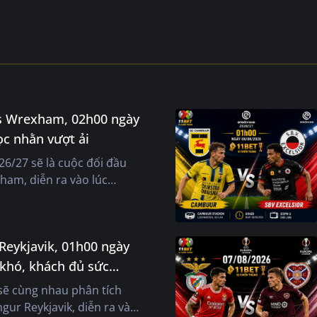
s Wrexham, 02h00 ngày
c nhằn vượt ải
6/27 sẽ là cuộc đối đầu
am, diễn ra vào lúc
sân Riverside.
 Reykjavik, 01h00 ngày
 khó, khách đủ sức
 sẽ cùng nhau phân tích
ngur Reykjavik, diễn ra vào