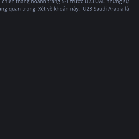
ên chiến thắng hoành tráng 5-1 trước U23 UAE nhưng sự
cùng quan trọng. Xét về khoản này, U23 Saudi Arabia là