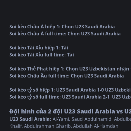
Soi kèo Châu Á hiệp 1: Chọn U23 Saudi Arabia
Soi kèo Châu Á full time: Chọn U23 Saudi Arabia
Soi kèo Tài Xỉu hiệp 1: Tài
Soi kèo Tài Xỉu full time: Tài
Soi kèo Thẻ Phạt hiệp 1: Chọn U23 Uzbekistan nhận 
Soi kèo Châu Âu full time: Chọn U23 Saudi Arabia
Soi kèo tỷ số hiệp 1: U23 Saudi Arabia 1-0 U23 Uzbek
Soi kèo tỷ số full time: U23 Saudi Arabia 2-1 U23 Uz
Đội hình của 2 đội U23 Saudi Arabia vs U
U23 Saudi Arabia:
Al-Yami, Saud Abdulhamid, Abdulba
Khalif, Abdulrahman Gharib, Abdullah Al-Hamdan.