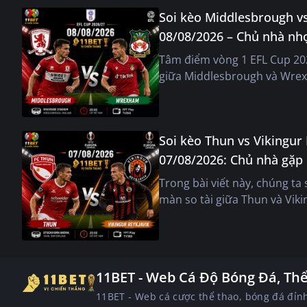
Soi kèo Middlesbrough v
08/08/2026 – Chủ nhà nhọ
Tâm điểm vòng 1 EFL Cup 202
giữa Middlesbrough và Wrexh
02h00 ngày 08/08/2026 trên 
Soi kèo Thun vs Vikingur
07/08/2026: Chủ nhà gặp
thắng kèo
Trong bài viết này, chúng ta
màn so tài giữa Thun và Viki
lúc 01h00 ngày 07 tháng 08
vòng loại thứ ba UEFA Europ
11BET - Web Cá Độ Bóng Đá, Thể
11BET - Web cá cược thể thao, bóng đá đỉnh