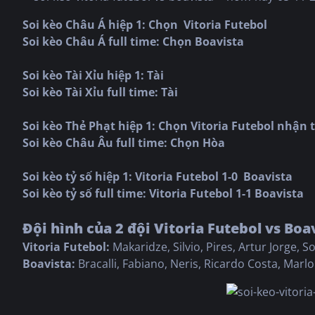
Soi kèo Châu Á hiệp 1: Chọn Vitoria Futebol
Soi kèo Châu Á full time: Chọn Boavista
Soi kèo Tài Xỉu hiệp 1: Tài
Soi kèo Tài Xỉu full time: Tài
Soi kèo Thẻ Phạt hiệp 1: Chọn Vitoria Futebol nhận 
Soi kèo Châu Âu full time: Chọn Hòa
Soi kèo tỷ số hiệp 1: Vitoria Futebol 1-0 Boavista
Soi kèo tỷ số full time: Vitoria Futebol 1-1 Boavista
Đội hình của 2 đội Vitoria Futebol vs Boa
Vitoria Futebol:
Makaridze, Silvio, Pires, Artur Jorge, 
Boavista:
Bracalli, Fabiano, Neris, Ricardo Costa, Marlon