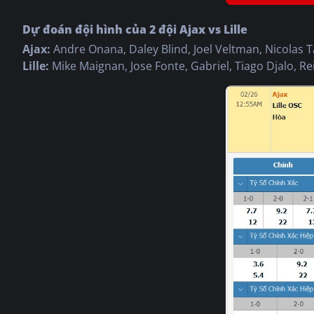
Dự đoán đội hình của 2 đội Ajax vs Lille
Ajax:
Andre Onana, Daley Blind, Joel Veltman, Nicolas 
Lille:
Mike Maignan, Jose Fonte, Gabriel, Tiago Djalo, R