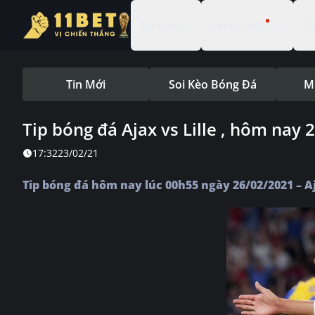
11BET
-
THỂ THAO
LIVE CASINO
CỔ
Web
Cá
Độ
Tin Mới
Soi Kèo Bóng Đá
M
Bóng
Đá,
Tip bóng đá Ajax vs Lille , hôm nay
Thể
Thao
17:32
23/02/21
Uy
Tín,
Tip bóng đá hôm nay lúc 00h55 ngày 26/02/2021 – Aj
Hợp
Pháp
Tại
Việt
Nam