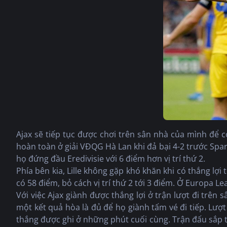
Ajax sẽ tiếp tục được chơi trên sân nhà của mình để c
hoàn toàn ở giải VĐQG Hà Lan khi đả bại 4-2 trước Spar
họ đứng đầu Eredivisie với 6 điểm hơn vị trí thứ 2.
Phía bên kia, Lille không gặp khó khăn khi có thắng lợi 
có 58 điểm, bỏ cách vị trí thứ 2 tới 3 điểm. Ở Europa Lea
Với việc Ajax giành được thắng lợi ở trận lượt đi trên
một kết quả hòa là đủ để họ giành tấm vé đi tiếp. Lượt
thắng được ghi ở những phút cuối cùng. Trận đấu sắp tớ