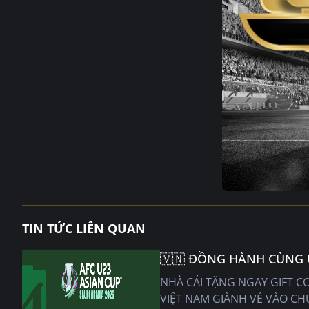
TIN TỨC LIÊN QUAN
🇻🇳 ĐỒNG HÀNH CÙNG 
NHÀ CÁI TẶNG NGAY GIFT CO
VIỆT NAM GIÀNH VÉ VÀO CH