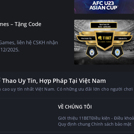
mes – Tặng Code
Games, liên hệ CSKH nhận
/12/2025.
 Thao Uy Tín, Hợp Pháp Tại Việt Nam
 cao uy tín nhất Việt Nam. Có những ưu đãi lớn cho người chơi
VỀ CHÚNG TÔI
Giới thiệu 11BET
Điều kiện - Điều kho
Quy định chung
Chính sách bảo mật