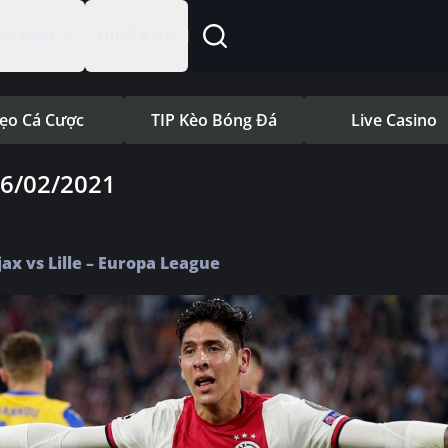
NG GAME
KHUYẾN MÃI
ẹo Cá Cược
TIP Kèo Bóng Đá
Live Casino
 26/02/2021
ax vs Lille – Europa League