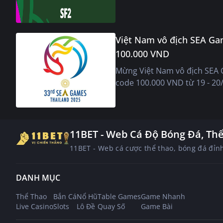
Việt Nam vô địch SEA Ga
100.000 VND
Mừng Việt Nam vô địch SEA 
code 100.000 VND từ 19 - 20
11BET - Web Cá Độ Bóng Đá, Thể
11BET - Web cá cược thể thao, bóng đá đỉnh
DANH MỤC
Thể Thao
Bắn Cá
Nổ Hũ
Table Games
Game Nhanh
Live Casino
Slots
Lô Đề
Quay Số
Game Bài