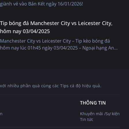
giành vé vào Bán Kết ngày 16/01/2026!
Tip bóng đá Manchester City vs Leicester City,
hôm nay 03/04/2025
Manchester City vs Leicester City – Tip kèo bóng đá
hôm nay lúc 01h45 ngày 03/04/2025 – Ngoại hạng Anh.
Tip kèo Châu á, tip kèo tài xỉu, tip kèo phạt góc, tip kèo
thẻ phạt, tip kèo tỷ số, tip kèo Châu Âu
 với nhiều phần quà cùng các Tips cá độ hiệu quả.
THÔNG TIN
ản
Khuyến mãi /Sự kiện
Tin tức