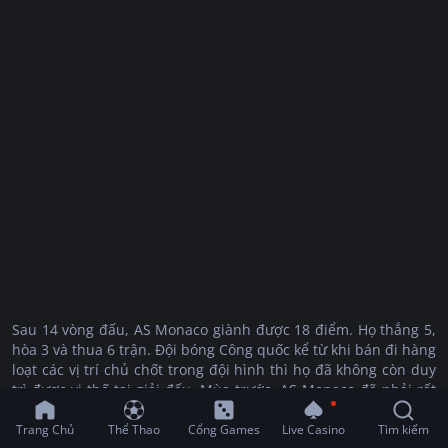
Sau 14 vòng đấu, AS Monaco giành được 18 điểm. Họ thắng 5,
hòa 3 và thua 6 trận. Đội bóng Công quốc kể từ khi bán đi hàng
loạt các vị trí chủ chốt trong đội hình thì họ đã không còn duy
trì được vị thế tại giải đấu. Mùa trước, AS Monaco đã phải rất
vất vả mới có thể trụ hạng. Ở lượt trận sắp tới, AS Monaco
được chơi trên sân nhà đón tiếp Paris Saint-Germain.
Trang Chủ
Thể Thao
Cổng Games
Live Casino
Tìm kiếm