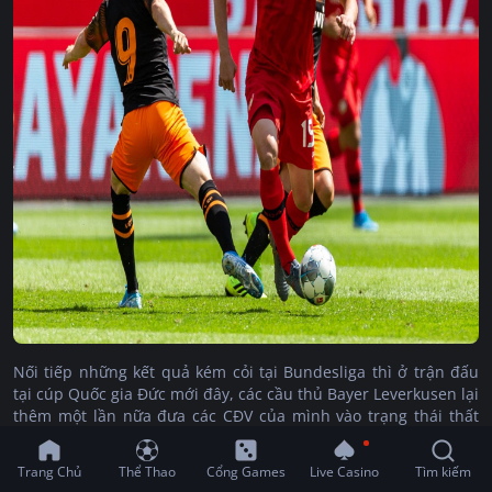
Nối tiếp những kết quả kém cỏi tại Bundesliga thì ở trận đấu
tại cúp Quốc gia Đức mới đây, các cầu thủ Bayer Leverkusen lại
thêm một lần nữa đưa các CĐV của mình vào trạng thái thất
vọng. Chỉ chạm trán với đội bóng đang chơi ở giải đấu kém tới
3 hạng đó là Essen nhưng Bayer Leverkusen đã bất ngờ để
Trang Chủ
Thể Thao
Cổng Games
Live Casino
Tìm kiếm
thua với tỷ số chung cuộc 1-2 trong thời gian hiệp phụ. Trước