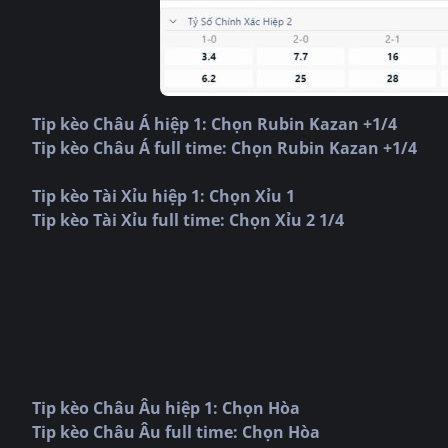
Tip kèo Châu Á hiệp 1: Chọn Rubin Kazan +1/4
Tip kèo Châu Á full time: Chọn Rubin Kazan +1/4
Tip kèo Tài Xỉu hiệp 1: Chọn Xỉu 1
Tip kèo Tài Xỉu full time: Chọn Xỉu 2 1/4
Tip kèo Châu Âu hiệp 1: Chọn Hòa
Tip kèo Châu Âu full time: Chọn Hòa