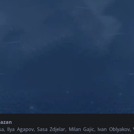
Kazan
a, Ilya Agapov, Sasa Zdjelar, Milan Gajic, Ivan Oblyakov, 