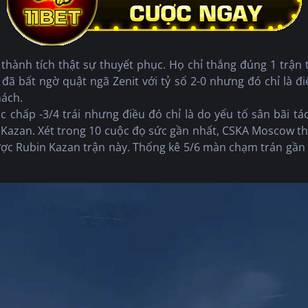
thành tích thật sự thuyết phục. Họ chỉ thắng đúng 1 trận t
đã bất ngờ quật ngã Zenit với tỷ số 2-0 nhưng đó chỉ là đi
hách.
chấp -3/4 trái nhưng điều đó chỉ là do yếu tố sân bãi tá
 Kazan. Xét trong 10 cuộc đọ sức gần nhất, CSKA Moscow th
cược Rubin Kazan trận này. Thống kê 5/6 màn chạm trán gầ