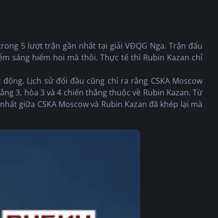
rong 5 lượt trận gần nhất tại giải VĐQG Nga. Trận đấu
ểm sáng hiếm hoi mà thôi. Thực tế thì Rubin Kazan chỉ
c động. Lịch sử đối đầu cũng chỉ ra rằng CSKA Moscow
ắng 3, hòa 3 và 4 chiến thắng thuộc về Rubin Kazan. Từ
n nhất giữa CSKA Moscow và Rubin Kazan đã khép lại mà