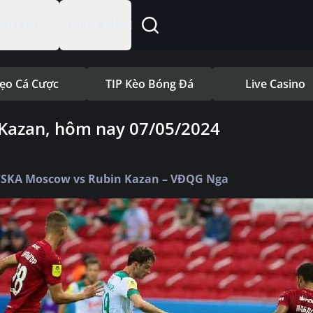
NG GAME
KHUYẾN MÃI
ẹo Cá Cược
TIP Kèo Bóng Đá
Live Casino
Kazan, hôm nay 07/05/2024
 CSKA Moscow vs Rubin Kazan – VĐQG Nga