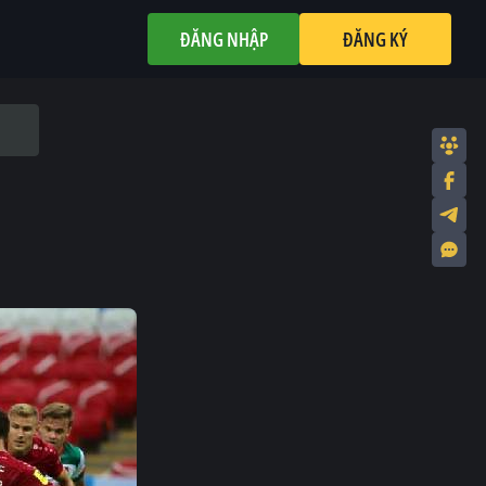
ĐĂNG NHẬP
ĐĂNG KÝ