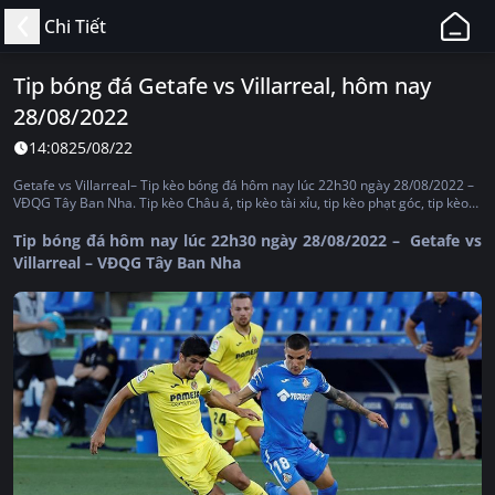
11BET
Chi Tiết
-
Web
Tip bóng đá Getafe vs Villarreal, hôm nay
Cá
28/08/2022
Độ
Bóng
14:08
25/08/22
Đá,
Getafe vs Villarreal– Tip kèo bóng đá hôm nay lúc 22h30 ngày 28/08/2022 –
Thể
VĐQG Tây Ban Nha. Tip kèo Châu á, tip kèo tài xỉu, tip kèo phạt góc, tip kèo
thẻ phạt, tip kèo tỷ số, tip kèo Châu Âu
Thao
Tip bóng đá hôm nay lúc 22h30 ngày 28/08/2022 – Getafe vs
Uy
Villarreal – VĐQG Tây Ban Nha
Tín,
Hợp
Pháp
Tại
Việt
Nam