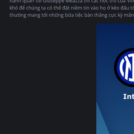
hành quân tới Giuseppe Meazza thì các học trò của Vinc
khó để chúng ta có thể đặt niềm tin vào họ ở kèo đấu t
thường mang tới những bữa tiệc bàn thắng cực kỳ mãn nh