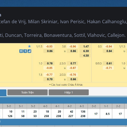
a
fan de Vrij, Milan Skriniar, Ivan Perisic, Hakan Calhanoglu
i, Duncan, Torreira, Bonaventura, Sottil, Vlahovic, Callejon.