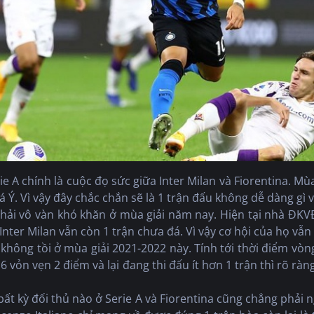
e A chính là cuộc đọ sức giữa Inter Milan và Fiorentina. M
á Ý. Vì vậy đây chắc chắn sẽ là 1 trận đấu không dễ dàng g
ải vô vàn khó khăn ở mùa giải năm nay. Hiện tại nhà ĐKVĐ
 Inter Milan vẫn còn 1 trận chưa đá. Vì vậy cơ hội của họ vẫ
không tồi ở mùa giải 2021-2022 này. Tính tới thời điểm vòn
op 6 vỏn vẹn 2 điểm và lại đang thi đấu ít hơn 1 trận thì rõ
bất kỳ đối thủ nào ở Serie A và Fiorentina cũng chẳng phải n