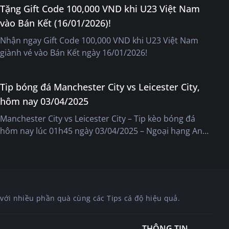
Tặng Gift Code 100,000 VND khi U23 Việt Nam
vào Bán Kết (16/01/2026)!
Nhận ngay Gift Code 100,000 VND khi U23 Việt Nam
giành vé vào Bán Kết ngày 16/01/2026!
Tip bóng đá Manchester City vs Leicester City,
hôm nay 03/04/2025
Manchester City vs Leicester City – Tip kèo bóng đá
hôm nay lúc 01h45 ngày 03/04/2025 – Ngoại hạng Anh.
Tip kèo Châu á, tip kèo tài xỉu, tip kèo phạt góc, tip kèo
thẻ phạt, tip kèo tỷ số, tip kèo Châu Âu
 với nhiều phần quà cùng các Tips cá độ hiệu quả.
THÔNG TIN