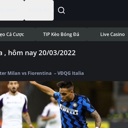
NG GAME
KHUYẾN MÃI
ẹo Cá Cược
TIP Kèo Bóng Đá
Live Casino
Tip bóng đá Inter Milan vs Fiorentina , hôm nay 20/03/2022
ter Milan vs Fiorentina – VĐQG Italia