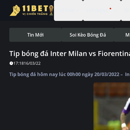
11BET
-
THỂ THAO
LIVE CASINO
CỔ
Web
Cá
Độ
Tin Mới
Soi Kèo Bóng Đá
M
Bóng
Đá,
Thể
Thao
17:18
16/03/22
Uy
Tín,
Tip bóng đá hôm nay lúc 00h00 ngày 20/03/2022 – In
Hợp
Pháp
Tại
Việt
Nam