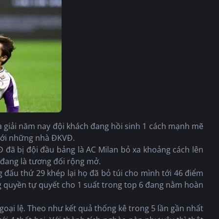
ùa giải năm nay đội khách đang hồi sinh 1 cách mạnh mẽ
ì với những nhà ĐKVĐ.
 đã bị đội đầu bảng là AC Milan bỏ xa khoảng cách lên
n đang là tương đối rộng mở.
g đấu thứ 29 khép lại họ đã bỏ túi cho mình tới 46 điểm
 ràng quyền tự quyết cho 1 suất trong top 6 đang nằm hoàn
goại lệ. Theo như kết quả thống kê trong 5 lần gần nhất