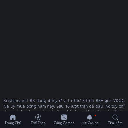
Kristiansund BK đang đứng ở vị trí thứ 8 trên BXH giải VĐQG
Na Uy mùa bóng năm nay. Sau 10 lượt trận đã đấu, họ tuy chỉ
thua 2 trận nhưng còn lại cũng chỉ có 2 chiến thắng và để hòa
tới 6 trận. Chính vì để hòa quá nhiều nên họ không thể có
Trang Chủ
Thể Thao
Cổng Games
Live Casino
Tìm kiếm
được vị trí tốt hơn. Chiến thắng gần nhất mà các cầu