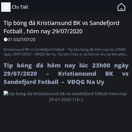
11BET
Chi Tiết
-
Web
Tip bóng đá Kristiansund BK vs Sandefjord
Cá
Fotball , hôm nay 29/07/2020
Độ
Bóng
01:53
27/07/20
Đá,
Kristiansund BK vs Sandefjord Fotball – Tip kèo bóng đá hôm nay lúc 23h00
Thể
ngày 29/07/2020 – VĐQG Na Uy. Tip kèo Châu á, tip kèo tài xỉu, tip kèo phạt
góc, tip kèo thẻ phạt, tip kèo tỷ số, tip kèo Châu Âu
Thao
Tip bóng đá hôm nay lúc 23h00 ngày
Uy
29/07/2020 – Kristiansund BK vs
Tín,
Sandefjord Fotball – VĐQG Na Uy
Hợp
Pháp
Tại
Việt
Nam