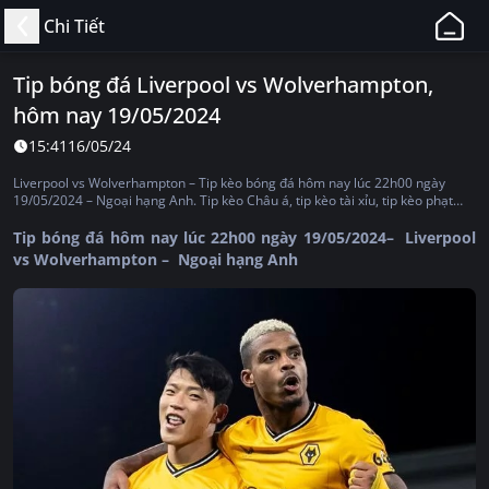
11BET
Chi Tiết
-
Web
Tip bóng đá Liverpool vs Wolverhampton,
Cá
hôm nay 19/05/2024
Độ
Bóng
15:41
16/05/24
Đá,
Liverpool vs Wolverhampton – Tip kèo bóng đá hôm nay lúc 22h00 ngày
Thể
19/05/2024 – Ngoại hạng Anh. Tip kèo Châu á, tip kèo tài xỉu, tip kèo phạt
góc, tip kèo thẻ phạt, tip kèo tỷ số, tip kèo Châu Âu
Thao
Tip bóng đá hôm nay lúc 22h00 ngày 19/05/2024– Liverpool
Uy
vs Wolverhampton – Ngoại hạng Anh
Tín,
Hợp
Pháp
Tại
Việt
Nam