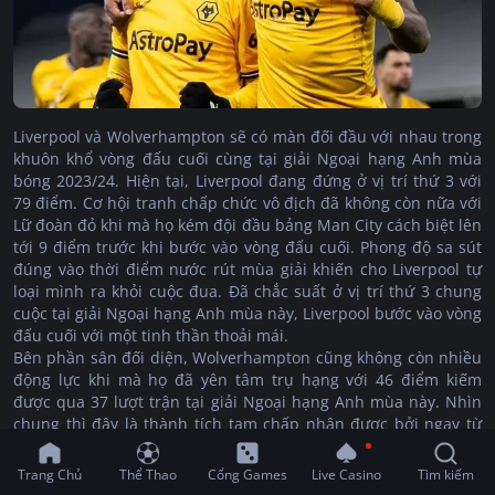
Liverpool và Wolverhampton sẽ có màn đối đầu với nhau trong
khuôn khổ vòng đấu cuối cùng tại giải Ngoại hạng Anh mùa
bóng 2023/24. Hiện tại, Liverpool đang đứng ở vị trí thứ 3 với
79 điểm. Cơ hội tranh chấp chức vô địch đã không còn nữa với
Lữ đoàn đỏ khi mà họ kém đội đầu bảng Man City cách biệt lên
tới 9 điểm trước khi bước vào vòng đấu cuối. Phong độ sa sút
đúng vào thời điểm nước rút mùa giải khiến cho Liverpool tự
loại mình ra khỏi cuộc đua. Đã chắc suất ở vị trí thứ 3 chung
cuộc tại giải Ngoại hạng Anh mùa này, Liverpool bước vào vòng
đấu cuối với một tinh thần thoải mái.
Bên phần sân đối diện, Wolverhampton cũng không còn nhiều
động lực khi mà họ đã yên tâm trụ hạng với 46 điểm kiếm
được qua 37 lượt trận tại giải Ngoại hạng Anh mùa này. Nhìn
chung thì đây là thành tích tạm chấp nhận được bởi ngay từ
đầu mùa giải, Bầy Sói đã chịu nhiều tổn thất về mặt lực lượng
khi một số vị trí chủ chốt ra đi.
Trang Chủ
Thể Thao
Cổng Games
Live Casino
Tìm kiếm