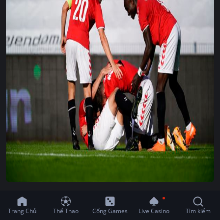
Thử thách tiếp theo trong hành trình trụ hạng của OB ở mùa
giải năm nay sẽ là cuộc tiếp đón các cầu thủ Vejle ngay trên
Trang Chủ
Thể Thao
Cổng Games
Live Casino
Tìm kiếm
sân nhà của mình. Cả chủ nhà lẫn đội khách lúc này đều đang