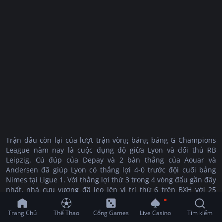
Trận đấu còn lại của lượt trận vòng bảng bảng G Champions
League năm nay là cuộc đụng độ giữa Lyon và đối thủ RB
Leipzig. Cú đúp của Depay và 2 bàn thắng của Aouar và
Andersen đã giúp Lyon có thắng lợi 4-0 trước đội cuối bảng
Nimes tại Ligue 1. Với thắng lợi thứ 3 trong 4 vòng đấu gần đây
nhất, nhà cựu vương đã leo lên vị trí thứ 6 trên BXH với 25
điểm. Hàng công của họ sau sự ra đi của Nabil Fekir không tỏ
ra kém sắc sảo hơn khi như Dembele hay Depay đủ sức san
Trang Chủ
Thể Thao
Cổng Games
Live Casino
Tìm kiếm
lấp khoảng trông mà tiền đạo người Pháp để lại. Khoảng cách