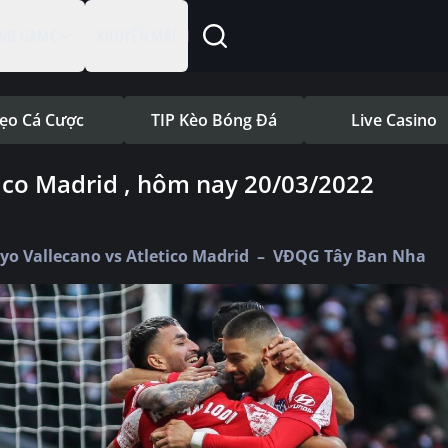
NG GAME
KHUYẾN MÃI
ẹo Cá Cược
TIP Kèo Bóng Đá
Live Casino
Tip bóng đá Rayo Vallecano vs Atletico Madrid , hôm nay 20/03/2022
ayo Vallecano vs Atletico Madrid – VĐQG Tây Ban Nha