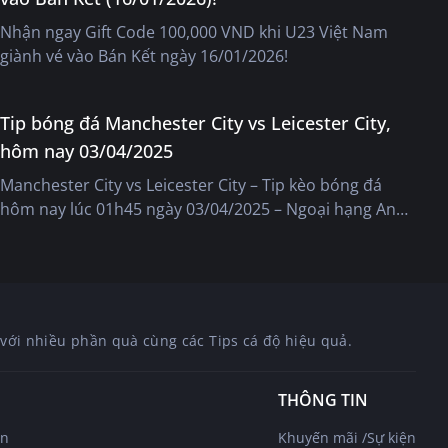
Nhận ngay Gift Code 100,000 VND khi U23 Việt Nam
giành vé vào Bán Kết ngày 16/01/2026!
Tip bóng đá Manchester City vs Leicester City,
hôm nay 03/04/2025
Manchester City vs Leicester City – Tip kèo bóng đá
hôm nay lúc 01h45 ngày 03/04/2025 – Ngoại hạng Anh.
Tip kèo Châu á, tip kèo tài xỉu, tip kèo phạt góc, tip kèo
thẻ phạt, tip kèo tỷ số, tip kèo Châu Âu
 với nhiều phần quà cùng các Tips cá độ hiệu quả.
THÔNG TIN
ản
Khuyến mãi /Sự kiện