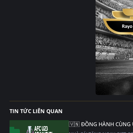
TIN TỨC LIÊN QUAN
🇻🇳 ĐỒNG HÀNH CÙNG 