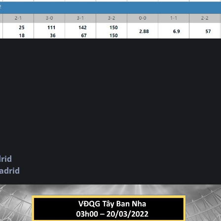
drid
Madrid