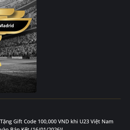
Tặng Gift Code 100,000 VND khi U23 Việt Nam
vào Bán Kết (16/01/2026)!