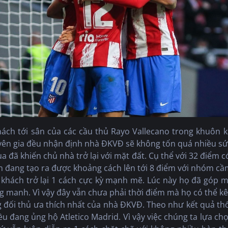
 khách tới sân của các cầu thủ Rayo Vallecano trong khuôn
yên gia đều nhận định nhà ĐKVĐ sẽ không tốn quá nhiều sứ
a đã khiến chủ nhà trở lại với mặt đất. Cụ thể với 32 điểm c
vẫn đang tạo ra được khoảng cách lên tới 8 điểm với nhóm c
khách trở lại 1 cách cực kỳ mạnh mẽ. Lúc này họ đã góp m
ng manh. Vì vậy đây vẫn chưa phải thời điểm mà họ có thể kê
g đối thủ ưa thích nhất của nhà ĐKVĐ. Theo như kết quả thố
đều đang ủng hộ Atletico Madrid. Vì vậy việc chúng ta lựa c