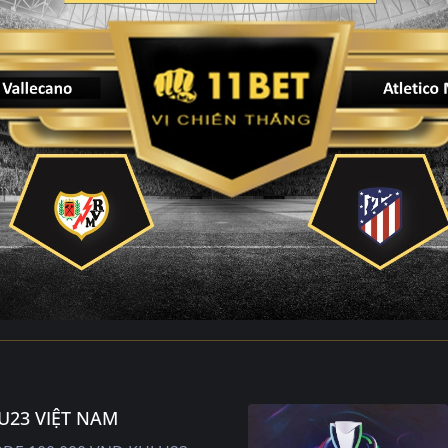
U23 VIỆT NAM