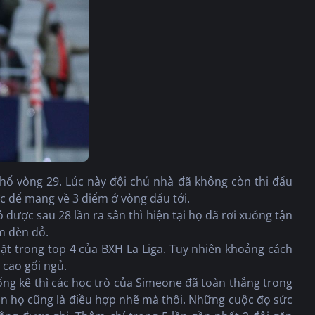
 khổ vòng 29. Lúc này đội chủ nhà đã không còn thi đấu
c để mang về 3 điểm ở vòng đấu tới.
ó được sau 28 lần ra sân thì hiện tại họ đã rơi xuống tận
ầm đèn đỏ.
ặt trong top 4 của BXH La Liga. Tuy nhiên khoảng cách
 cao gối ngủ.
ng kê thì các học trò của Simeone đã toàn thắng trong
họn họ cũng là điều hợp nhẽ mà thôi. Những cuộc đọ sức