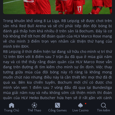
Trong khuôn khổ vòng 8 La Liga, RB Leipzig sẽ được chơi trên
sân nhà Red Bull Arena và sẽ chỉ phải tiếp đón đội bóng bị
đánh giá thấp hơn khá nhiều ở trên sân là Bochum. Đây là cơ
hội không thể tốt hơn để đoàn quân của HLV Marco Rose mang
về cho mình 3 điểm trọn vẹn nhằm cải thiện thứ hạng của
mình trên BXH.
RB Leipzig ở thời điểm hiện tại đang sở hữu cho mình vị trí thứ
12 trên BXH với 8 điểm sau 7 trận ấu đã qua ở mùa giải năm
nay và có thể thấy rằng đoàn quân của HLV Marco Rose vẫn
đang trên đường đi tìm kiếm cho mình sự ổn định. Việc thay
tướng giữa mùa của đội bóng này rõ ràng là không mong
muốn chút nào nhưng điều này là cần thiết khi mọi thứ đã đi
quá xa. Bên kia chiến tuyến, Bochum mới chỉ có được cho
mình vỏn vẹn 1 điểm sau 7 vòng đấu đã qua tại Bundesliga
mùa giải năm nay và nếu không sớm cải thiện mình thì đoàn
quân của HLV Heiko Butscher hứa hẹn sẽ ở rất gần với cánh
cửa quay trở lại với Bundesliga 2.
Trang Chủ
Thể Thao
Cổng Games
Live Casino
Tìm kiếm