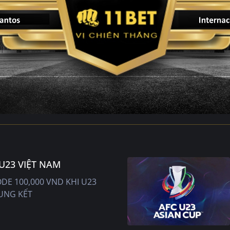
U23 VIỆT NAM
DE 100,000 VND KHI U23
UNG KẾT