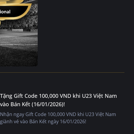
Tặng Gift Code 100,000 VND khi U23 Việt Nam
vào Bán Kết (16/01/2026)!
Nhận ngay Gift Code 100,000 VND khi U23 Việt Nam
giành vé vào Bán Kết ngày 16/01/2026!