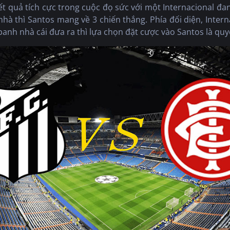
t quả tích cực trong cuộc đọ sức với một Internacional đa
nhà thì Santos mang về 3 chiến thắng. Phía đối diện, Intern
anh nhà cái đưa ra thì lựa chọn đặt cược vào Santos là quy