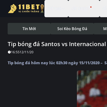
11BET
-
THỂ THAO
LIVE CASINO
CỔ
Web
Cá
Độ
Tin Mới
Soi Kèo Bóng Đá
M
Bóng
Đá,
Tip bóng đá Santos vs Interna
Thể
Thao
16:55
12/11/20
Uy
Tín,
Tip bóng đá hôm nay lúc 02h30 ngày 15/11/2020 – S
Hợp
Pháp
Tại
Việt
Nam