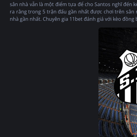
sân nhà vẫn là một điểm tựa để cho Santos nghĩ đến kế
ra rằng trong 5 trận đấu gần nhất được chơi trên sân 
nhà gần nhất. Chuyên gia 11bet đánh giá với kèo đồng b