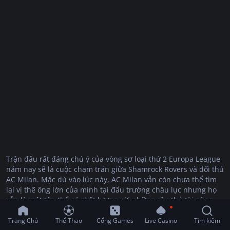
Trận đấu rất đáng chú ý của vòng sơ loại thứ 2 Europa League
năm nay sẽ là cuộc chạm trán giữa Shamrock Rovers và đối thủ
AC Milan. Mặc dù vào lúc này, AC Milan vẫn còn chưa thể tìm
lại vị thế ông lớn của mình tại đấu trường châu lục nhưng họ
vẫn là một tập thể có chất lượng với những cầu thủ tài năng.
Trên bình diện mặt bằng tại sân chơi Europa League thì đội
bóng sọc đỏ đen thành Milan vẫn là cái tên khiến nhiều đối
Trang Chủ
Thể Thao
Cổng Games
Live Casino
Tìm kiếm