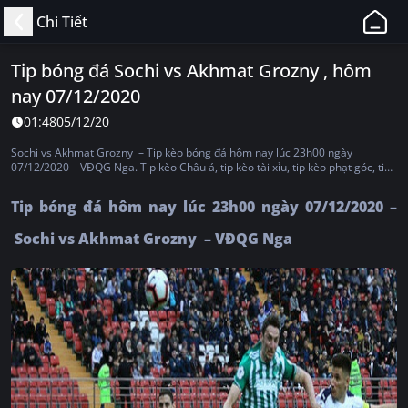
11BET
Chi Tiết
-
Web
Tip bóng đá Sochi vs Akhmat Grozny , hôm
Cá
nay 07/12/2020
Độ
Bóng
01:48
05/12/20
Đá,
Sochi vs Akhmat Grozny – Tip kèo bóng đá hôm nay lúc 23h00 ngày
Thể
07/12/2020 – VĐQG Nga. Tip kèo Châu á, tip kèo tài xỉu, tip kèo phạt góc, tip
kèo thẻ phạt, tip kèo tỷ số, tip kèo Châu Âu
Thao
Tip bóng đá hôm nay lúc 23h00 ngày 07/12/2020 –
Uy
Tín,
Sochi vs Akhmat Grozny – VĐQG Nga
Hợp
Pháp
Tại
Việt
Nam