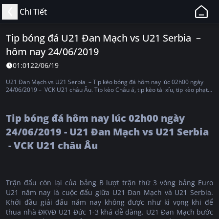
11BET
Chi Tiết
-
Web
Tip bóng đá U21 Đan Mạch vs U21 Serbia –
Cá
hôm nay 24/06/2019
Độ
Bóng
01:01
22/06/19
Đá,
U21 Đan Mạch vs U21 Serbia – Tip kèo bóng đá hôm nay lúc 02h00 ngày
Thể
24/06/2019 – VCK U21 châu Âu. Tip kèo Châu á, tip kèo tài xỉu, tip kèo phạt
góc, tip kèo thẻ phạt, tip kèo châu âu
Thao
Uy
Tip bóng đá hôm nay lúc 02h00 ngày
Tín,
24/06/2019 - U21 Đan Mạch vs U21 Serbia
Hợp
- VCK U21 châu Âu
Pháp
Tại
Việt
Nam
Trận đấu còn lại của bảng B lượt trận thứ 3 vòng bảng Euro
U21 năm nay là cuộc đấu giữa U21 Đan Mạch và U21 Serbia.
Khởi đầu giải đấu năm nay không được như kì vọng khi để
thua nhà ĐKVĐ U21 Đức 1-3 khá dễ dàng. U21 Đan Mạch bước