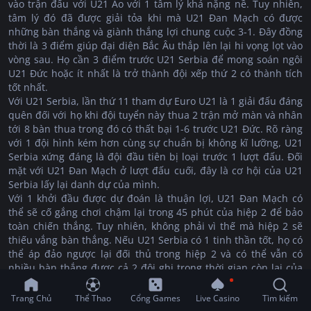
vào trận đấu với U21 Áo với 1 tâm lý khá nặng nề. Tuy nhiên,
tâm lý đó đã được giải tỏa khi mà U21 Đan Mạch có được
những bàn thắng và giành thắng lợi chung cuộc 3-1. Đây đồng
thời là 3 điểm giúp đại diện Bắc Âu thắp lên lại hi vọng lọt vào
vòng sau. Họ cần 3 điểm trước U21 Serbia để mong soán ngôi
U21 Đức hoặc ít nhất là trở thành đội xếp thứ 2 có thành tích
tốt nhất.
Với U21 Serbia, lần thứ 11 tham dự Euro U21 là 1 giải đấu đáng
quên đối với họ khi đội tuyển này thua 2 trận mở màn và nhân
tới 8 bàn thua trong đó có thất bại 1-6 trước U21 Đức. Rõ ràng
với 1 đội hình kém hơn cùng sự chuẩn bị không kĩ lưỡng, U21
Serbia xứng đáng là đội đầu tiên bị loại trước 1 lượt đấu. Đối
mặt với U21 Đan Mạch ở lượt đấu cuối, đây là cơ hội của U21
Serbia lấy lại danh dự của mình.
Với 1 khởi đầu được dự đoán là thuận lợi, U21 Đan Mạch có
thể sẽ cố gắng chơi chậm lại trong 45 phút của hiệp 2 để bảo
toàn chiến thắng. Tuy nhiên, không phải vì thế mà hiệp 2 sẽ
thiếu vắng bàn thắng. Nếu U21 Serbia có 1 tinh thần tốt, họ có
thể áp đảo ngược lại đối thủ trong hiệp 2 và có thể vẫn có
nhiều bàn thắng được cả 2 đội ghi trong thời gian còn lại của
trận đấu.
Trang Chủ
Thể Thao
Cổng Games
Live Casino
Tìm kiếm