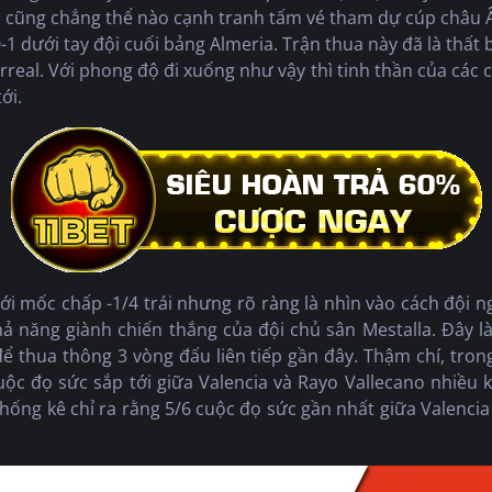
ọ cũng chẳng thể nào cạnh tranh tấm vé tham dự cúp châu 
1 dưới tay đội cuối bảng Almeria. Trận thua này đã là thất 
arreal. Với phong độ đi xuống như vậy thì tinh thần của các 
ới.
i mốc chấp -1/4 trái nhưng rõ ràng là nhìn vào cách đội ng
 năng giành chiến thắng của đội chủ sân Mestalla. Đây là 
ể thua thông 3 vòng đấu liên tiếp gần đây. Thậm chí, trong 
uộc đọ sức sắp tới giữa Valencia và Rayo Vallecano nhiều k
thống kê chỉ ra rằng 5/6 cuộc đọ sức gần nhất giữa Valenci