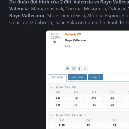
Dự đoán đội hình của 2 đội Valencia vs Rayo Vallec
Valencia
: Mamardashvili; Correia, Mosquera, Ozkacar,
Rayo Vallecano:
Stole Dimitrievski, Alfonso Espino, F
Unai Lopez Cabrera, Isaac Palazon Camacho, Raul de 