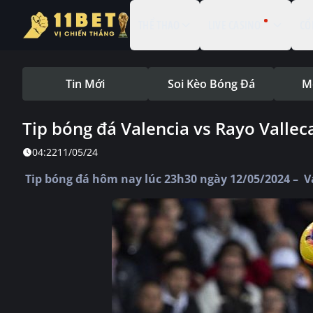
11BET
-
THỂ THAO
LIVE CASINO
CỔ
Web
Cá
Độ
Tin Mới
Soi Kèo Bóng Đá
M
Bóng
Đá,
Tip bóng đá Valencia vs Rayo
Thể
Thao
04:22
11/05/24
Uy
Tín,
Tip bóng đá hôm nay lúc 23h30 ngày 12/05/2024 – 
Hợp
Pháp
Tại
Việt
Nam