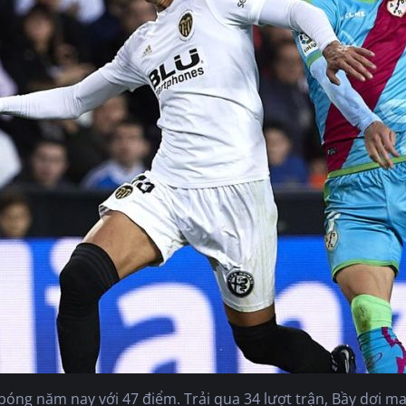
bóng năm nay với 47 điểm. Trải qua 34 lượt trận, Bầy dơi ma