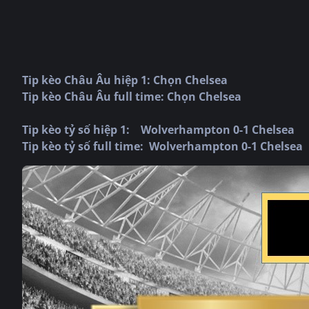
Tip kèo Châu Âu hiệp 1: Chọn Chelsea
Tip kèo Châu Âu full time: Chọn Chelsea
Tip kèo tỷ số hiệp 1: Wolverhampton 0-1 Chelsea
Tip kèo tỷ số full time: Wolverhampton 0-1 Chelsea