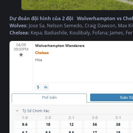
Dự đoán đội hình của 2 đội Wolverhampton vs Che
Wolves:
Jose Sa, Nelson Semedo, Craig Dawson, Max Ki
Chelsea:
Kepa; Badiashile, Koulibaly, Fofana; James, Fer