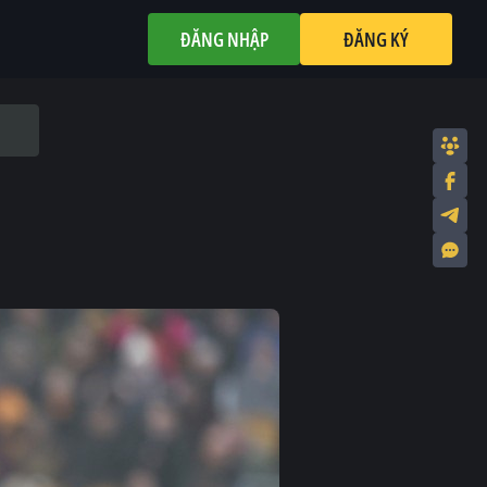
ĐĂNG NHẬP
ĐĂNG KÝ