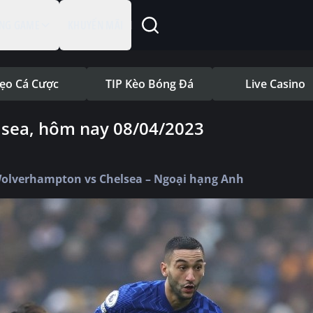
NG GAME
KHUYẾN MÃI
ẹo Cá Cược
TIP Kèo Bóng Đá
Live Casino
s Chelsea, hôm nay 08/04/2023
Wolverhampton vs Chelsea – Ngoại hạng Anh