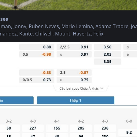
lsea
lman, Jonny, Ruben Neves, Mario Lemina, Adama Traore, Joa
nandez, Kante, Chilwell; Mount, Havertz; Felix.